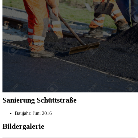
info@tomac-gmbh.de
06281 / 564981-0
Leistungen
Referenzen
Jobs
Über uns
Kontakt
DataObjectCollection(0)
Startseite
Referenzen
Sanierung Schüttstraße
Sanierung Schüttstraße
Baujahr:
Juni 2016
Bildergalerie